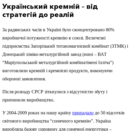
Український кремній – від
стратегій до реалій
За радянських часів в Україні було сконцентровано 80%
виробничої потужності кремнію в союзі. Величезні
підприємства Запорізький титаномагнієвий комбінат (ЗТМК) і
Донецький хіміко-металургійний завод (нині – ВАТ
“Маріупольський металургійний комбінатімені Ілліча”)
виготовляли кремній і кремнієві продукти, виконуючи
оборонні замовлення.
Після розпаду СРСР зіткнулися з відсутністю збуту і
припинили виробництво.
У 2004-2009 роках на нашу країну
припадало
до 50 відсотків
світового виробництва “сонячного кремнію”. Україна
виробляла базову сировину для сонячної енергетики –