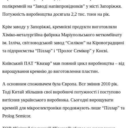
полікремній на “Заводі напівпровідників” у місті Запоріжжя.
Потужність виробництва досягала 2,2 тис. тонн на рік.
Крім заводу у Запоріжжі, кремнієві продукти виготовляли
Хіміко-металургійна фабрика Маріупольського меткомбінату
ім. Ілліча, світловодський завод “Силікон” на Кіровоградщині
та підприємства “Піллар” і “Пролог Семікор” у Києві.
Київський ПАТ “Квазар” мав повний цикл виробництва – від
вирощування кремнію до виготовлення пластин.
А основним споживачем була Європа. Все змінив 2010 рік.
Тоді Китай збільшив свої виробничі потужності і поступово
витіснив українського виробника. Сьогодні вирощувати
кремній для мікроелектроніки продовжують лише “Піллар” та
Prolog Semicor.