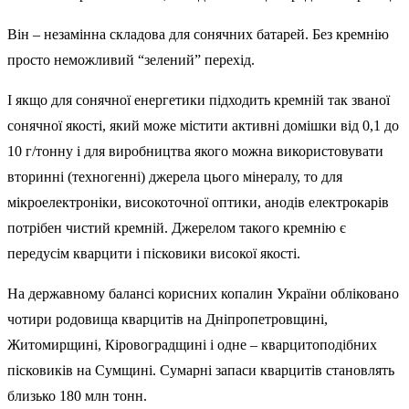
Він – незамінна складова для сонячних батарей. Без кремнію
просто неможливий “зелений” перехід.
І якщо для сонячної енергетики підходить кремній так званої
сонячної якості, який може містити активні домішки від 0,1 до
10 г/тонну і для виробництва якого можна використовувати
вторинні (техногенні) джерела цього мінералу, то для
мікроелектроніки, високоточної оптики, анодів електрокарів
потрібен чистий кремній. Джерелом такого кремнію є
передусім кварцити і пісковики високої якості.
На державному балансі корисних копалин України обліковано
чотири родовища кварцитів на Дніпропетровщині,
Житомирщині, Кіровоградщині і одне – кварцитоподібних
пісковиків на Сумщині. Сумарні запаси кварцитів становлять
близько 180 млн тонн.