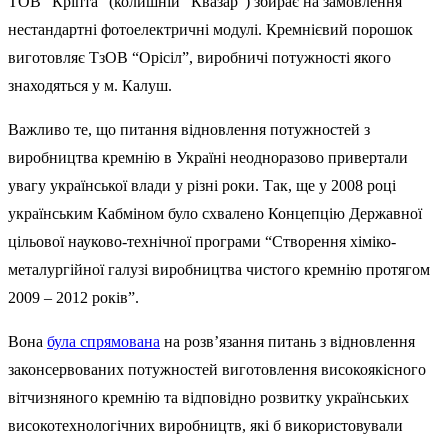
ТОВ “Кріпта” (колишній “Квазар”) збирає на замовлення
нестандартні фотоелектричні модулі. Кремнієвий порошок
виготовляє ТзОВ “Орісіл”, виробничі потужності якого
знаходяться у м. Калуш.
Важливо те, що питання відновлення потужностей з
виробництва кремнію в Україні неодноразово привертали
увагу української влади у різні роки. Так, ще у 2008 році
українським Кабміном було схвалено Концепцію Державної
цільової науково-технічної програми “Створення хіміко-
металургійної галузі виробництва чистого кремнію протягом
2009 – 2012 років”.
Вона
була спрямована
на розв’язання питань з відновлення
законсервованих потужностей виготовлення високоякісного
вітчизняного кремнію та відповідно розвитку українських
високотехнологічних виробництв, які б використовували