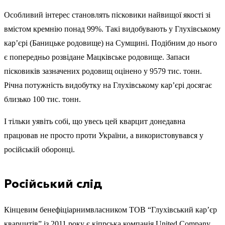
Особливий інтерес становлять пісковики найвищої якості зі
вмістом кремнію понад 99%. Такі видобувають у Глухівському
кар’єрі (Баницьке родовище) на Сумщині. Подібним до нього
є попередньо розвідане Мацківське родовище. Запаси
пісковиків зазначених родовищ оцінено у 9579 тис. тонн.
Річна потужність видобутку на Глухівському кар’єрі досягає
близько 100 тис. тонн.
І тільки уявіть собі, що увесь цей кварцит донедавна
працював не просто проти України, а використовувався у
російській оборонці.
Російський слід
Кінцевим бенефіціарнимвласником ТОВ “Глухівський кар’єр
кварцитів” із 2011 року є кіпрська компанія United Company