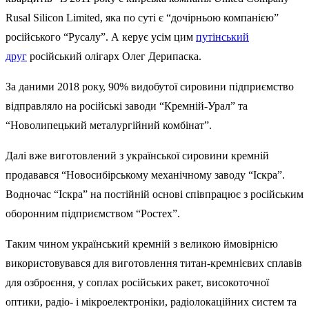
Rusal Silicon Limited, яка по суті є “дочірньою компанією”
російського “Русалу”. А керує усім цим
путінський
друг
російський олігарх Олег Дерипаска.
За даними 2018 року, 90% видобутої сировини підприємство
відправляло на російські заводи “Кремній-Урал” та
“Новолипецький металургійний комбінат”.
Далі вже виготовлений з української сировини кремній
продавався “Новосибірському механічному заводу “Іскра”.
Водночас “Іскра” на постійній основі співпрацює з російським
оборонним підприємством “Ростех”.
Таким чином український кремній з великою ймовірнісю
використовувався для виготовлення титан-кремнієвих сплавів
для озброєння, у соплах російських ракет, високоточної
оптики, радіо- і мікроелектроніки, радіолокаційних систем та