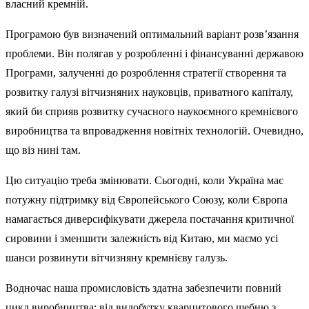
власний кремній.
Програмою був визначений оптимальний варіант розв’язання
проблеми. Він полягав у розробленні і фінансуванні державою
Програми, залученні до розроблення стратегії створення та
розвитку галузі вітчизняних науковців, приватного капіталу,
який би сприяв розвитку сучасного наукоємного кремнієвого
виробництва та впровадження новітніх технологій. Очевидно,
що віз нині там.
Цю ситуацію треба змінювати. Сьогодні, коли Україна має
потужну підтримку від Європейського Союзу, коли Європа
намагається диверсифікувати джерела постачання критичної
сировини і зменшити залежність від Китаю, ми маємо усі
шанси розвинути вітчизняну кремнієву галузь.
Водночас наша промисловість здатна забезпечити повний
цикл виробництва: від видобутку кварцитового щебню з