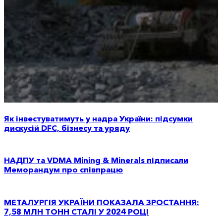
Як інвестуватимуть у надра України: підсумки
дискусій DFC, бізнесу та уряду
НАДПУ та VDMA Mining & Minerals підписали
Меморандум про співпрацю
МЕТАЛУРГІЯ УКРАЇНИ ПОКАЗАЛА ЗРОСТАННЯ:
7,58 МЛН ТОНН СТАЛІ У 2024 РОЦІ