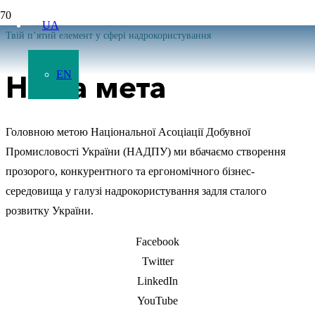
UA
Твій п’ятий елемент у сфері надрокористування
EN
Наша мета
Головною метою Національної Асоціації Добувної
Промисловості України (НАДПУ) ми вбачаємо створення
прозорого, конкурентного та ергономічного бізнес-
середовища у галузі надрокористування задля сталого
розвитку України.
Facebook
Twitter
LinkedIn
YouTube