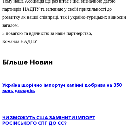
Тому наша Асоціація ще раз вітає з цієї визначною датою
партнерів НАДПУ та запевняє у своїй прихильності до
розвитку як нашої співпраці, так і україно-турецьких відносин
загалом.
З повагою та вдячністю за наше партнерство,
Команда НАДПУ
Більше Новин
Україна щорічно імпортує калійні добрива на 350
млн. доларів.
ЧИ ЗМОЖУТЬ США ЗАМІНИТИ ІМПОРТ
РОСІЙСЬКОГО СПГ ДО ЄС?