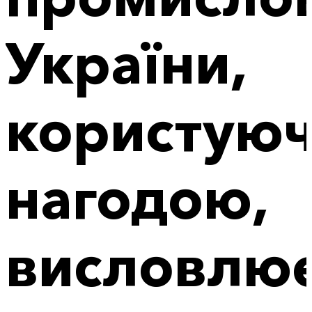
України,
користуюч
нагодою,
висловлю