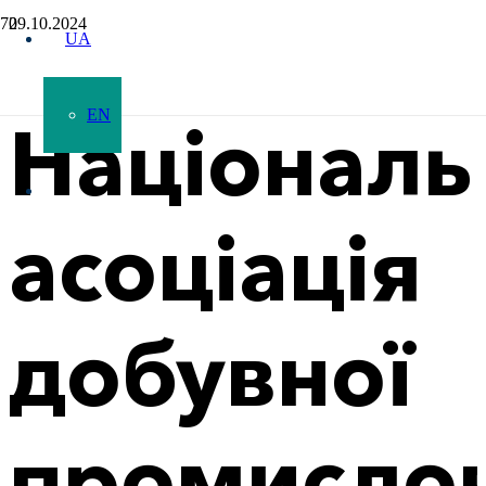
29.10.2024
UA
EN
Національ
асоціація
добувної
промислов