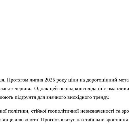
. Протягом липня 2025 року ціни на дорогоцінний метал 
лася з червня.
Однак цей період консолідації є оманлив
ють підґрунтя для значного висхідного тренду.
ї політики, стійкої геополітичної невизначеності та зр
ище для золота. Прогноз вказує на стабільне зростання