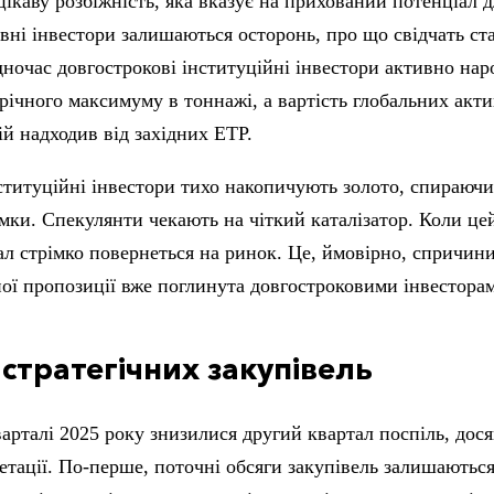
ікаву розбіжність, яка вказує на прихований потенціал д
ивні інвестори залишаються осторонь, про що свідчать ста
одночас довгострокові інституційні інвестори активно на
ирічного максимуму в тоннажі, а вартість глобальних акт
й надходив від західних ETP.
ституційні інвестори тихо накопичують золото, спираюч
и. Спекулянти чекають на чіткий каталізатор. Коли цей 
л стрімко повернеться на ринок. Це, ймовірно, спричини
ьної пропозиції вже поглинута довгостроковими інвестора
стратегічних закупівель
варталі 2025 року знизилися другий квартал поспіль, дос
етації. По-перше, поточні обсяги закупівель залишаютьс