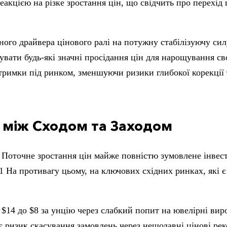
еакцією на різке зростання цін, що свідчить про перехід
ного драйвера цінового ралі на потужну стабілізуючу си
увати будь-які значні просідання цін для нарощування св
дтримки під ринком, зменшуючи ризики глибокої корекці
і між Сходом та Заходом
. Поточне зростання цін майже повністю зумовлене інвес
1
На противагу цьому, на ключових східних ринках, які 
 $14 до $8 за унцію через слабкий попит на ювелірні виро
ує ризик скасування замовлень через нещодавні цінові ре