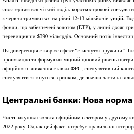
Аналіз поведінки різних груп учасників ринку виявляє ц
спостерігається чіткий поділ: короткострокові спекулят
з червня тримаються на рівні 12-13 мільйонів унцій. В
фонди, що забезпечені золотом (ETP), у липні досяг тр
перевищивши $390 мільярдів. Основний потік інвестиці
Ця дивергенція створює ефект “стиснутої пружини”. Ін
пропозицію та формуючи міцний ціновий рівень підтримк
офіційного зниження ставки ФРС, спекулятивний капіта
спекулянти зіткнуться з ринком, де значна частина віл
Центральні банки: Нова норма 
Чисті закупівлі золота офіційним сектором у другому к
2022 року. Однак цей факт потребує правильної інтерпр