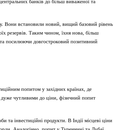
 центральних банків до більш виваженої та
лу. Вони встановили новий, вищий базовий рівень
оїх резервів. Таким чином, їхня нова, більш
ї та посилюючи довгостроковий позитивний
тиційним попитом у західних країнах, де
є дуже чутливими до ціни, фізичний попит
би та інвестиційні продукти. В Індії місцеві ціни
корди. Аналогічно, попит у Туреччині та Дубаї