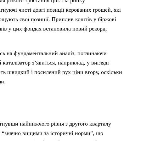
ля різкого зростання цін.
На ринку
гнуючі чисті довгі позиції керованих грошей, які
рощують свої позиції. Приплив коштів у біржові
ивів у цих фондах встановила новий рекорд,
ись на фундаментальний аналіз, поглинаючи
каталізатор з’явиться, наприклад, у вигляді
ть швидкий і посилений рух ціни вгору, оскільки
ми.
ягнувши найнижчого рівня з другого кварталу
я “значно вищими за історичні норми”, що