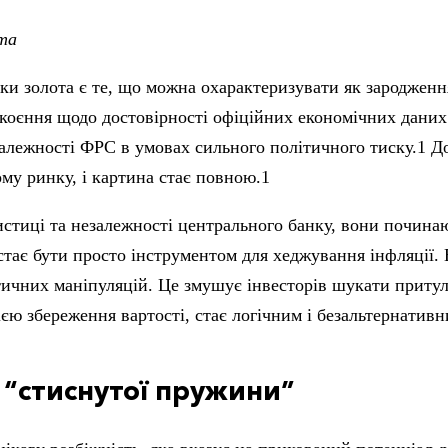
ота
и золота є те, що можна охарактеризувати як зародженн
покоєння щодо достовірності офіційних економічних дан
залежності ФРС в умовах сильного політичного тиску.
1
До
у ринку, і картина стає повною.
1
истиці та незалежності центрального банку, вони починаю
стає бути просто інструментом для хеджування інфляції.
ітичних маніпуляцій. Це змушує інвесторів шукати притул
рією збереження вартості, стає логічним і безальтернатив
 “стиснутої пружини”