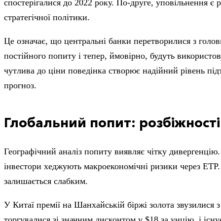
спостерігалися до 2022 року.
По-друге, уповільнення є р
стратегічної політики.
Це означає, що центральні банки перетворилися з голов
постійного попиту і тепер, ймовірно, будуть використов
чутлива до ціни поведінка створює надійний рівень пі
прогноз.
Глобальний попит: розбіжност
Географічний аналіз попиту виявляє чітку дивергенцію
інвестори хеджують макроекономічні ризики через ETP.
залишається слабким.
У Китаї премії на Шанхайській біржі золота звузилися з
торгувалися зі значним дисконтом у $18 за унцію, і існ