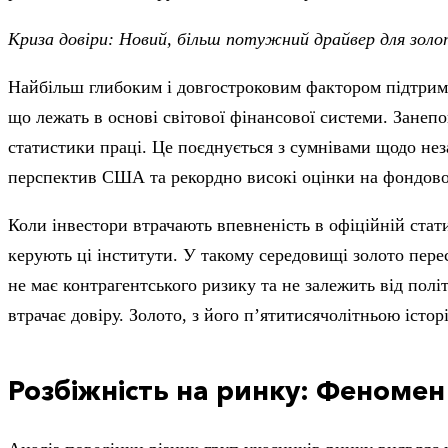
Криза довіри: Новий, більш потужний драйвер для зол
Найбільш глибоким і довгостроковим фактором підтримк
що лежать в основі світової фінансової системи. Зане
статистики праці. Це поєднується з сумнівами щодо не
перспектив США та рекордно високі оцінки на фондовом
Коли інвестори втрачають впевненість в офіційній стат
керують ці інститути. У такому середовищі золото пере
не має контрагентського ризику та не залежить від пол
втрачає довіру. Золото, з його п’ятитисячолітньою істо
Розбіжність на ринку: Феномен