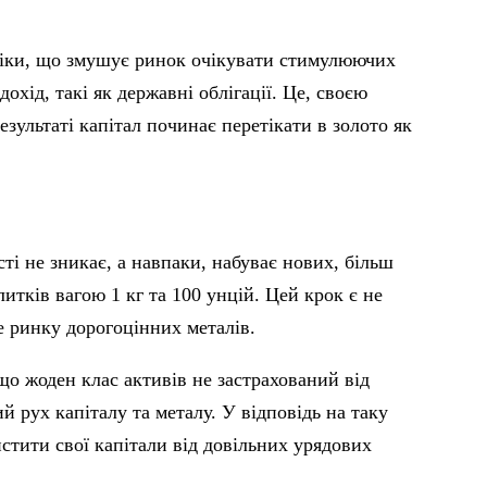
оміки, що змушує ринок очікувати стимулюючих
хід, такі як державні облігації. Це, своєю
зультаті капітал починає перетікати в золото як
ті не зникає, а навпаки, набуває нових, більш
ків вагою 1 кг та 100 унцій. Цей крок є не
е ринку дорогоцінних металів.
що жоден клас активів не застрахований від
й рух капіталу та металу. У відповідь на таку
стити свої капітали від довільних урядових