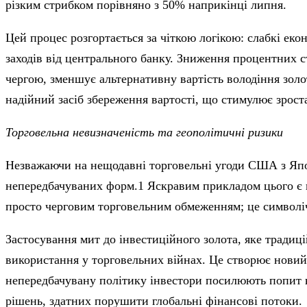
різким стрибком порівняно з 50% наприкінці липня.
Цей процес розгортається за чіткою логікою: слабкі е
заходів від центрального банку. Зниження процентних с
чергою, зменшує альтернативну вартість володіння золот
надійний засіб збереження вартості, що стимулює зрост
Торговельна невизначеність та геополітичні ризики
Незважаючи на нещодавні торговельні угоди США з Японі
непередбачуваних форм.
1
Яскравим прикладом цього є н
просто черговим торговельним обмеженням; це символіч
Застосування мит до інвестиційного золота, яке традиці
використання у торговельних війнах. Це створює новий р
непередбачувану політику інвестори посилюють попит н
рішень, здатних порушити глобальні фінансові потоки.