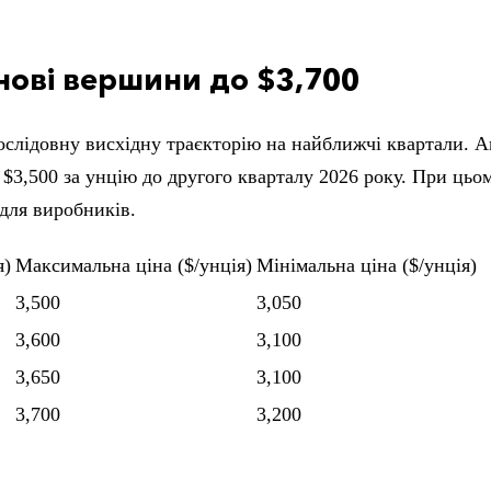
 нові вершини до $3,700
послідовну висхідну траєкторію на найближчі квартали. А
о $3,500 за унцію до другого кварталу 2026 року. При цьо
 для виробників.
я)
Максимальна ціна ($/унція)
Мінімальна ціна ($/унція)
3,500
3,050
3,600
3,100
3,650
3,100
3,700
3,200