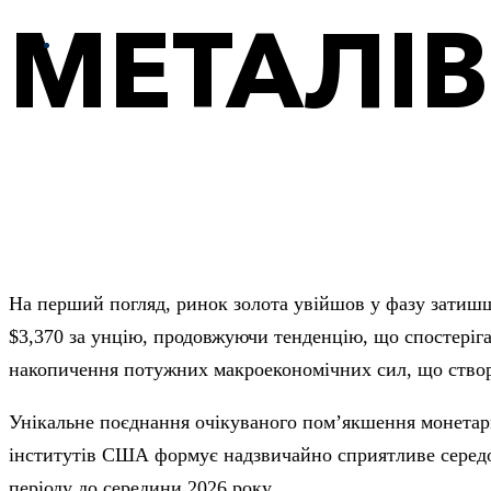
МЕТАЛІВ
На перший погляд, ринок золота увійшов у фазу затишшя
$3,370 за унцію, продовжуючи тенденцію, що спостеріга
накопичення потужних макроекономічних сил, що створю
Унікальне поєднання очікуваного пом’якшення монетарно
інститутів США формує надзвичайно сприятливе середов
періоду до середини 2026 року.