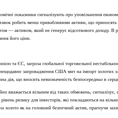
кономічні показники сигналізують про уповільнення екон
тавок робить менш привабливими активи, що приносять до
ом — активом, який не генерує відсоткового доходу. В ре
ання його ціни.
єю та ЄС, загроза глобальної торговельної нестабільнос
ещодавнє запровадження США мит на імпорт золотих злит
на дія, що вносить невизначеність безпосередньо в серц
йно вважається вільним від таких обмежень, сигналізує, 
івень ризику для інвесторів, які покладаються на вільни
а золото як на головний безпечний актив, прагнучи захи