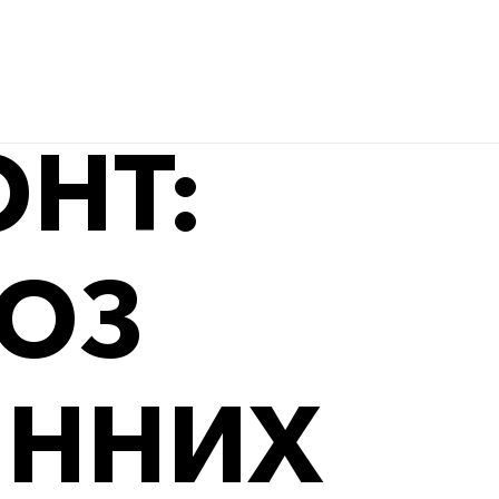
НТ:
НОЗ
ІННИХ