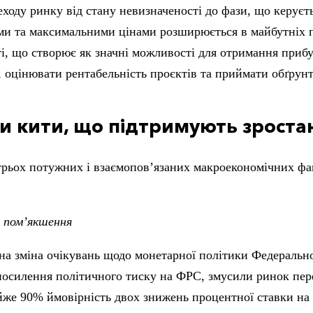
ходу ринку від стану невизначеності до фази, що керує
ми та максимальними цінами розширюється в майбутніх пе
і, що створює як значні можливості для отримання прибут
 оцінювати рентабельність проєктів та приймати обґрунт
и кити, що підтримують зроста
трьох потужних і взаємопов’язаних макроекономічних фа
 пом’якшення
ьна зміна очікувань щодо монетарної політики Федеральн
 посилення політичного тиску на ФРС, змусили ринок пер
же 90% ймовірність двох знижень процентної ставки на 2