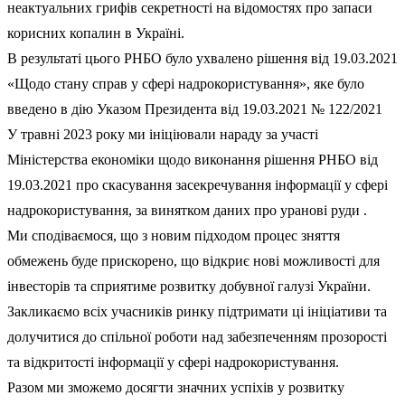
неактуальних грифів секретності на відомостях про запаси
корисних копалин в Україні.
В результаті цього РНБО було ухвалено рішення від 19.03.2021
«Щодо стану справ у сфері надрокористування», яке було
введено в дію Указом Президента від 19.03.2021 № 122/2021
У травні 2023 року ми ініціювали нараду за участі
Міністерства економіки щодо виконання рішення РНБО від
19.03.2021 про скасування засекречування інформації у сфері
надрокористування, за винятком даних про уранові руди .
Ми сподіваємося, що з новим підходом процес зняття
обмежень буде прискорено, що відкриє нові можливості для
інвесторів та сприятиме розвитку добувної галузі України.
Закликаємо всіх учасників ринку підтримати ці ініціативи та
долучитися до спільної роботи над забезпеченням прозорості
та відкритості інформації у сфері надрокористування.
Разом ми зможемо досягти значних успіхів у розвитку