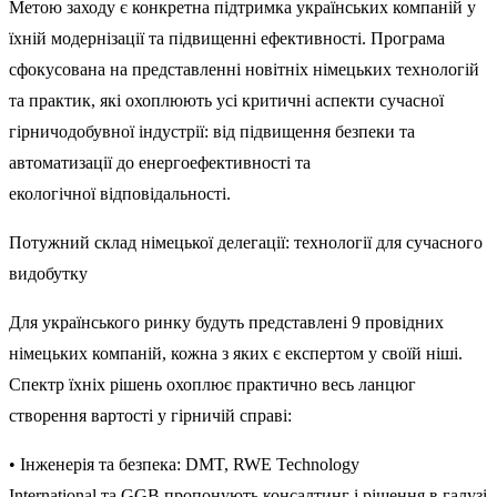
Метою
заходу
є
конкретна
підтримка
українських
компаній
у
їхній
модернізації
та
підвищенні
ефективності
.
Програма
сфокусована
на
представленні
новітніх
німецьких
технологій
та
практик
,
які
охоплюють
усі
критичні
аспекти
сучасної
гірничодобувної індустрії
:
від
підвищення
безпеки
та
автоматизації
до
енергоефективності
та
екологічної
відповідальності
.
Потужний
склад
німецької
делегації
:
технології
для
сучасного
видобутку
Д
ля
українського
ринку
будуть
представлені
9
провідних
німецьких
компаній
, кожна з
яких
є
експертом
у
своїй
ніші
.
Спектр
їхніх
рішень
охоплює
практично
весь
ланцюг
створення
вартості
у
гірничій
справі
:
•
Інженерія
та
безпека
:
DMT
,
RWE Technology
International
та
GGB
пропонують консалтинг
і
рішення
в
галузі