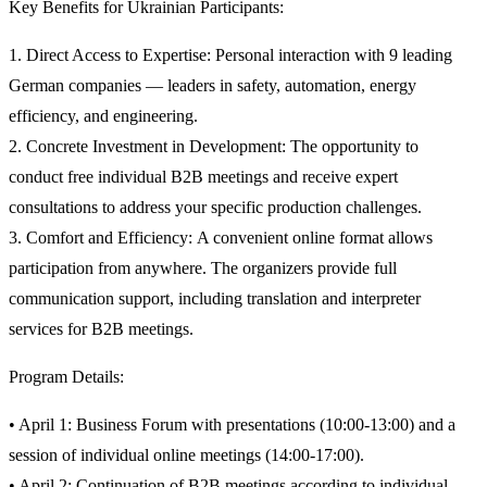
Key Benefits for Ukrainian Participants:
1.
Direct Access to Expertise:
Personal interaction with
9
leading
German companies
— leaders in safety, automation, energy
efficiency, and engineering.
2.
Concrete Investment in Development:
The opportunity to
conduct
free individual B2B meetings
and receive expert
consultations to address your specific production challenges.
3.
Comfort and Efficiency:
A convenient online format allows
participation from anywhere. The organizers provide
full
communication support
, including translation and interpreter
services for
B2B
meetings.
Program
Details:
•
April 1:
Business Forum with presentations (10:00-13:00) and a
session of individual online meetings (14:00-17:00).
•
April 2:
Continuation of B2B meetings according to individual