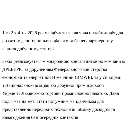
1
та
2
квітня
2026
року
відбудеться
ключова
онлайн-подія
для
розвитку двостороннього
діалогу
та
бізнес-партнерств
у
гірничодобувному
секторі
.
Захід
реалізовується міжнародною консалтинговою компанією
ДРЕБЕРІС за дорученням
Федеральн
ого міністерства
економіки та енергетики Німеччини (
BMWE
)
,
та у співпраці
з
Національною асоціацією добувної промисловості
України
і
Львівською торгово-промисловою палатою
. Дана
подія
має
на меті стати потужним майданчиком для
представлення передових технологій, обміну досвідом та
налагодження безпосередніх контактів.