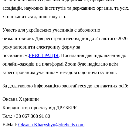
асоціацій
,
наукових
інститутів
та
державних органів
, та усіх,
хто цікавиться даною галуззю
.
Участь
для
українських
учасників
є
абсолютно
безкоштовною
.
Для
реєстрації необхідної
до
25
лютого
2026
року
заповнити
електронну
форму
за
посиланням
:
РЕЄСТРАЦІЯ
.
Посилання
для
підключення
до
онлайн
–
заходів на
платформ
і
Zoom буде надіслано
всім
зареєстрованим
учасникам
незадовго
до
початку
події
.
За
додатковою
інформацією
звертайтеся
до
контактн
их
осіб
:
Оксана
Харишин
Координатор
проекту
від ДРЕБЕРІС
Тел
.:
+38 067 308 91 80
E-Mail:
Oksana.Kharyshyn@dreberis.com