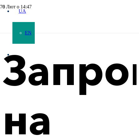
6 Лют о 14:47
UA
EN
Запро
на