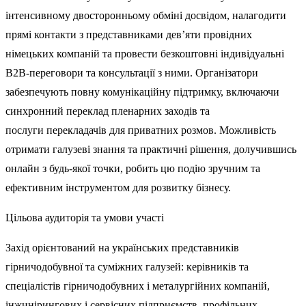
інтенсивному двосторонньому
обміні
досвідом
,
налагодити
прямі
контакти
з представниками девʼяти
провідних
німецьких
компаній
та
провести
безкоштовні
індивідуальні
B2B-переговори
та
консультації
з
ними
.
Організатори
забезпечують
повну комунікаційну
підтримку
,
включаючи
синхронний
переклад
пленарних
заходів
та
послуги
перекладачів
для
приватних
розмов
.
Можливість
отримати
галузеві знання
та
практичні
рішення
,
долучившись
онлайн
з
будь-якої
точки
,
робить
цю подію
зручним
та
ефективним
інструментом
для
розвитку
бізнесу
.
Цільова
аудиторія
та
умови
участі
Захід
орієнтований
на
українських
представників
гірничодобувної
та
суміжних
галузей
:
керівників
та
спеціалістів
гірничодобувних
і
металургійних
компаній
,
інжинірингових
і
сервісних
підприємств
,
профільних