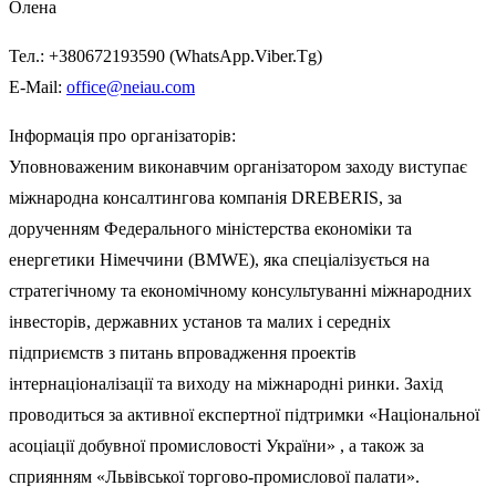
Олена
Тел
.:
+380672193590
(
WhatsApp.Viber.Tg
)
E-Mail:
office
@
neiau
.
com
Інформація про організаторів:
Уповноваженим в
иконавчим організатором заходу виступає
міжнародна консалтингова компанія
DREBERIS
, за
дорученням
Федеральн
ого
міністерств
а
економіки та
енергетики Німеччини (
BMWE
)
, яка спеціалізується на
стратегічному та економічному консультуванні міжнародних
інвесторів, державних установ та малих і середніх
підприємств з питань впровадження проектів
інтернаціоналізації та виходу на міжнародні ринки.
Захід
проводиться за активної
експертної
підтримки
«
Національної
асоціації добувної промисловості України»
, а також за
сприянням
«
Львівської торгово-промислової палати»
.