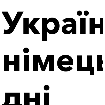
Україн
німец
дні