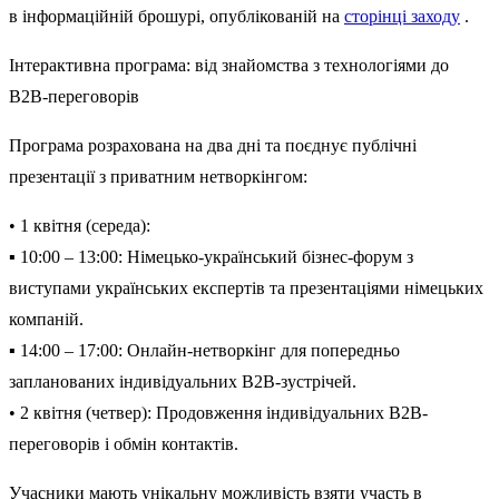
в
інформаційній
брошурі
, опублікованій
на
сторінці
заходу
.
Інтерактивна
програма
:
від
знайомства
з
технологіями
до
B2B-переговорів
Програма
розрахована
на
два
дні
та
поєднує
публічні
презентації
з
приватним
нетворкінгом
:
•
1
квітня
(
с
ереда
):
▪
10:00 – 13:00:
Німецько-український б
ізнес-форум
з
виступами українських
експертів
та
презентаціями
німецьких
компаній
.
▪
14:00 – 17:00:
Онлайн-нетворкінг
для
попередньо
запланованих
індивідуальних
B2B-зустрічей.
•
2
квітня
(
ч
етвер
):
Продовження
індивідуальних
B2B-
переговорів
і обмін
контактів
.
Учасники
мають
унікальну
можливість
взяти
участь
в