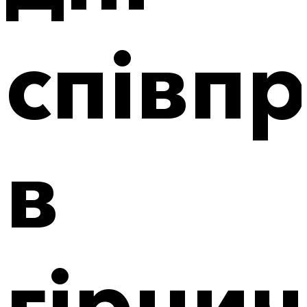
співпр
в
гірни