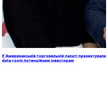
У Американській торговельній палаті презентували
data-room потенційним інвесторам
Тарас Качка: Угода про надра зі США змінює
позицію України у світовій економіці критичних
матеріалів