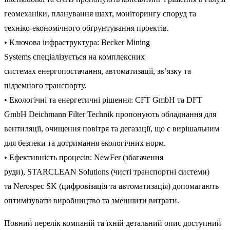
геомеханіки
,
планування
шахт
,
моніторингу
споруд
та
техніко
-економічного
обґрунтування
проектів
.
•
Ключова
інфраструктура
:
Becker Mining
Systems
спеціалізується
на
комплексних
системах
енергопостачання
,
автоматизації
,
зв’язку
та
підземного
транспорту
.
•
Екологічні
та
енергетичні
рішення
:
CFT GmbH
та
DFT
GmbH Deichmann Filter Technik
пропонують
обладнання
для
вентиляції
,
очищення
повітря
та
дегазації
,
що
є
вирішальним
для
безпеки
та
дотримання
екологічних
норм
.
•
Ефективність
процесів
:
NewFer
(
збагачення
руди
),
STARCLEAN Solutions
(чисті транспортні
системи
)
та
Nerospec
SK
(
цифровізація
та
автоматизація
) допомагають
оптимізувати
виробництво
та
зменшити
витрати
.
Повний
перелік
компаній
та
їхній
детальний
опис
доступний