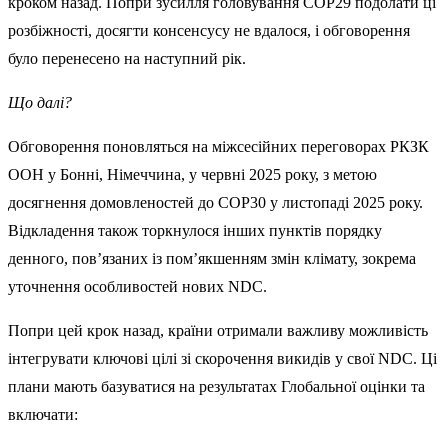
кроком назад. Попри зусилля головування COP29 подолати ці
розбіжності, досягти консенсусу не вдалося, і обговорення
було перенесено на наступний рік.
Що далі?
Обговорення поновляться на міжсесійних переговорах РКЗК
ООН у Бонні, Німеччина, у червні 2025 року, з метою
досягнення домовленостей до COP30 у листопаді 2025 року.
Відкладення також торкнулося інших пунктів порядку
денного, пов’язаних із пом’якшенням змін клімату, зокрема
уточнення особливостей нових NDC.
Попри цей крок назад, країни отримали важливу можливість
інтегрувати ключові цілі зі скорочення викидів у свої NDC. Ці
плани мають базуватися на результатах Глобальної оцінки та
включати: