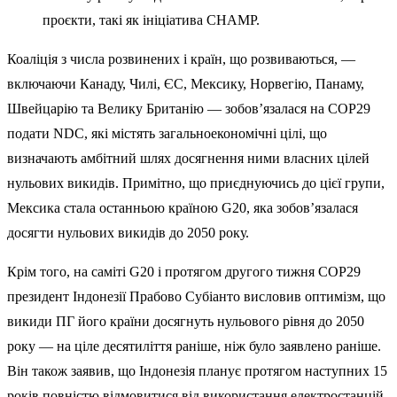
проєкти, такі як ініціатива CHAMP.
Коаліція з числа розвинених і країн, що розвиваються, —
включаючи Канаду, Чилі, ЄС, Мексику, Норвегію, Панаму,
Швейцарію та Велику Британію — зобов’язалася на COP29
подати NDC, які містять загальноекономічні цілі, що
визначають амбітний шлях досягнення ними власних цілей
нульових викидів. Примітно, що приєднуючись до цієї групи,
Мексика стала останньою країною G20, яка зобов’язалася
досягти нульових викидів до 2050 року.
Крім того, на саміті G20 і протягом другого тижня COP29
президент Індонезії Прабово Субіанто висловив оптимізм, що
викиди ПГ його країни досягнуть нульового рівня до 2050
року — на ціле десятиліття раніше, ніж було заявлено раніше.
Він також заявив, що Індонезія планує протягом наступних 15
років повністю відмовитися від використання електростанцій