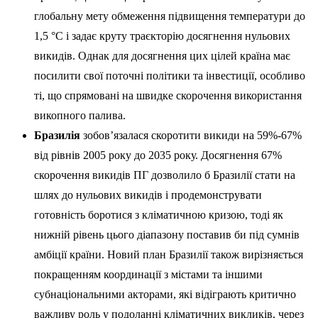
глобальну мету обмеження підвищення температури до
1,5 °C і задає круту траєкторію досягнення нульових
викидів. Однак для досягнення цих цілей країна має
посилити свої поточні політики та інвестиції, особливо
ті, що спрямовані на швидке скорочення використання
викопного палива.
Бразилія
зобов’язалася скоротити викиди на 59%-67%
від рівнів 2005 року до 2035 року. Досягнення 67%
скорочення викидів ПГ дозволило б Бразилії стати на
шлях до нульових викидів і продемонструвати
готовність боротися з кліматичною кризою, тоді як
нижній рівень цього діапазону поставив би під сумнів
амбіції країни. Новий план Бразилії також вирізняється
покращенням координації з містами та іншими
субнаціональними акторами, які відіграють критично
важливу роль у подоланні кліматичних викликів, через