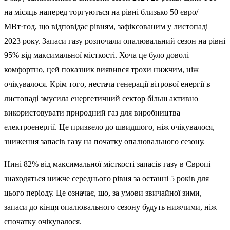
на місяць наперед торгуються на рівні близько 50 євро/
МВт·год, що відповідає рівням, зафіксованим у листопаді
2023 року. Запаси газу розпочали опалювальний сезон на рівні
95% від максимальної місткості. Хоча це було доволі
комфортно, цей показник виявився трохи нижчим, ніж
очікувалося. Крім того, нестача генерації вітрової енергії в
листопаді змусила енергетичний сектор більш активно
використовувати природний газ для виробництва
електроенергії. Це призвело до швидшого, ніж очікувалося,
зниження запасів газу на початку опалювального сезону.
Нині 82% від максимальної місткості запасів газу в Європі
знаходяться нижче середнього рівня за останні 5 років для
цього періоду. Це означає, що, за умови звичайної зими,
запаси до кінця опалювального сезону будуть нижчими, ніж
спочатку очікувалося.