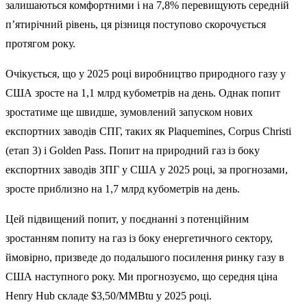
залишаються комфортними і на 7,8% перевищують середній
п’ятирічний рівень, ця різниця поступово скорочується
протягом року.
Очікується, що у 2025 році виробництво природного газу у
США зросте на 1,1 млрд кубометрів на день. Однак попит
зростатиме ще швидше, зумовлений запуском нових
експортних заводів СПГ, таких як Plaquemines, Corpus Christi
(етап 3) і Golden Pass. Попит на природний газ із боку
експортних заводів ЗПГ у США у 2025 році, за прогнозами,
зросте приблизно на 1,7 млрд кубометрів на день.
Цей підвищений попит, у поєднанні з потенційним
зростанням попиту на газ із боку енергетичного сектору,
ймовірно, призведе до подальшого посилення ринку газу в
США наступного року. Ми прогнозуємо, що середня ціна
Henry Hub складе $3,50/MMBtu у 2025 році.