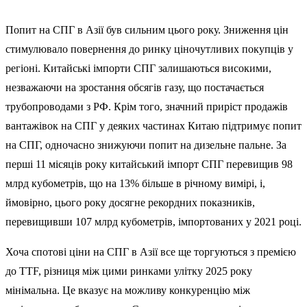
Попит на СПГ в Азії був сильним цього року. Зниження цін
стимулювало повернення до ринку ціночутливих покупців у
регіоні. Китайські імпорти СПГ залишаються високими,
незважаючи на зростання обсягів газу, що постачається
трубопроводами з РФ. Крім того, значний приріст продажів
вантажівок на СПГ у деяких частинах Китаю підтримує попит
на СПГ, одночасно знижуючи попит на дизельне пальне. За
перші 11 місяців року китайський імпорт СПГ перевищив 98
млрд кубометрів, що на 13% більше в річному вимірі, і,
ймовірно, цього року досягне рекордних показників,
перевищивши 107 млрд кубометрів, імпортованих у 2021 році.
Хоча спотові ціни на СПГ в Азії все ще торгуються з премією
до TTF, різниця між цими ринками улітку 2025 року
мінімальна. Це вказує на можливу конкуренцію між