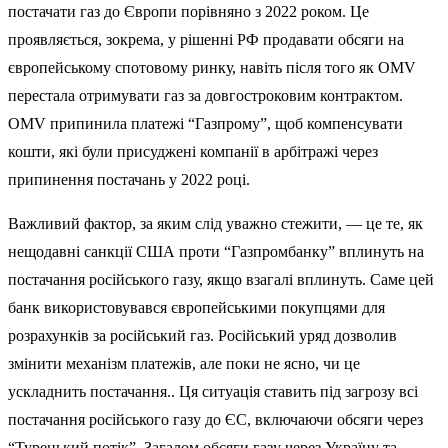
постачати газ до Європи порівняно з 2022 роком. Це
проявляється, зокрема, у рішенні РФ продавати обсяги на
європейському спотовому ринку, навіть після того як OMV
перестала отримувати газ за довгостроковим контрактом.
OMV припинила платежі “Газпрому”, щоб компенсувати
кошти, які були присуджені компанії в арбітражі через
припинення постачань у 2022 році.
Важливий фактор, за яким слід уважно стежити, — це те, як
нещодавні санкції США проти “Газпромбанку” вплинуть на
постачання російського газу, якщо взагалі вплинуть. Саме цей
банк використовувався європейськими покупцями для
розрахунків за російський газ. Російський уряд дозволив
змінити механізм платежів, але поки не ясно, чи це
ускладнить постачання.. Ця ситуація ставить під загрозу всі
постачання російського газу до ЄС, включаючи обсяги через
“Турецький потік”. Загалом обсяги газу через Україну та