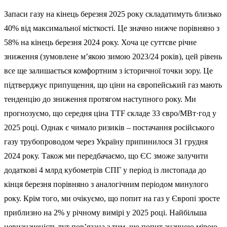
Запаси газу на кінець березня 2025 року складатимуть близько
40% від максимальної місткості. Це значно нижче порівняно з
58% на кінець березня 2024 року. Хоча це суттєве річне
зниження (зумовлене м’якою зимою 2023/24 років), цей рівень
все ще залишається комфортним з історичної точки зору. Це
підтверджує припущення, що ціни на європейський газ мають
тенденцію до зниження протягом наступного року. Ми
прогнозуємо, що середня ціна TTF складе 33 євро/МВт·год у
2025 році. Однак є чимало ризиків – постачання російського
газу трубопроводом через Україну припинилося 31 грудня
2024 року. Також ми передбачаємо, що ЄС зможе залучити
додаткові 4 млрд кубометрів СПГ у період із листопада до
кінця березня порівняно з аналогічним періодом минулого
року. Крім того, ми очікуємо, що попит на газ у Європі зросте
приблизно на 2% у річному вимірі у 2025 році. Найбільша
невизначеність тут пов’язана з тим, що попит значною мірою