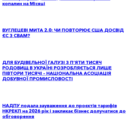
копалин на Місяці
ВУГЛЕЦЕВІ МИТА 2.0: ЧИ ПОВТОРЮЄ США ДОСВІД
ЄС З CBAM?
ДЛЯ БУДІВЕЛЬНОЇ ГАЛУЗІ З П’ЯТИ ТИСЯЧ
РОДОВИЩ В УКРАЇНІ РОЗРОБЛЯЄТЬСЯ ЛИШЕ
ПІВТОРИ ТИСЯЧІ – НАЦІОНАЛЬНА АСОЦІАЦІЯ
ДОБУВНОЇ ПРОМИСЛОВОСТІ
НАДПУ подала зауваження до проєктів тарифів
НКРЕКП на 2026 рік і закликає бізнес долучатися до
обговорення