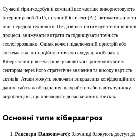
Сучасні гірничодобувні компанії все частіше використовують
інтернет речей (IoT), штучний інтелект (AI), автоматизацію та
інші передові технології. Це дозволяє оптимізувати виробничі
процеси, знижувати витрати та підвищувати точність
геологорозвідки. Однак кожен підключений пристрій або
система стає потенційною точкою входу для кібератак.
Кіберзлочинці все частіше цікавляться гірничодобувним
сектором через його стратегічне значення та високу вартість
активів. Атаки можуть включати викрадення конфіденційних
даних, саботаж обладнання, шахрайство або навіть зупинку
виробництва, що призводить до мільйонних збитків.
Основні типи кіберзагроз
Рансвери (Ransomware):
Злочинці блокують доступ до