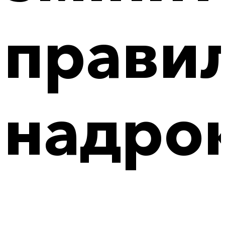
прави
надро