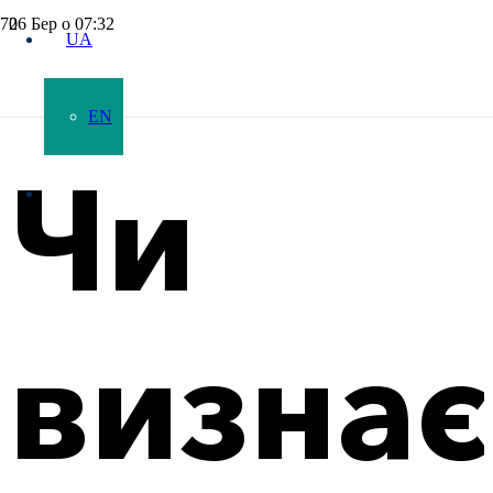
26 Бер о 07:32
UA
EN
Чи
визнає