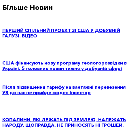
Більше Новин
ПЕРШИЙ СПІЛЬНИЙ ПРОЄКТ ЗІ США У ДОБУВНІЙ
ГАЛУЗІ. ВІДЕО
США фінансують нову програму геологорозвідки в
Україні. 5 головних новин тижня у добувній сфері
Після підвищення тарифу на вантажні перевезення
УЗ до нас не прийде жоден інвестор
КОПАЛИНИ, ЯКІ ЛЕЖАТЬ ПІД ЗЕМЛЕЮ, НАЛЕЖАТЬ
НАРОДУ. ЩОПРАВДА, НЕ ПРИНОСЯТЬ НІ ГРОШЕЙ,