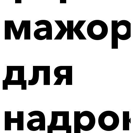
мажо
для
надро