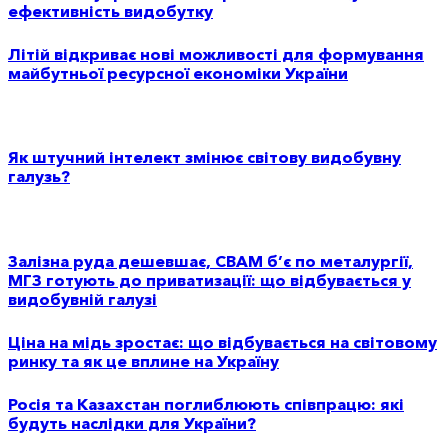
ефективність видобутку
Літій відкриває нові можливості для формування
майбутньої ресурсної економіки України
Як штучний інтелект змінює світову видобувну
галузь?
Залізна руда дешевшає, CBAM б’є по металургії,
МГЗ готують до приватизації: що відбувається у
видобувній галузі
Ціна на мідь зростає: що відбувається на світовому
ринку та як це вплине на Україну
Росія та Казахстан поглиблюють співпрацю: які
будуть наслідки для України?