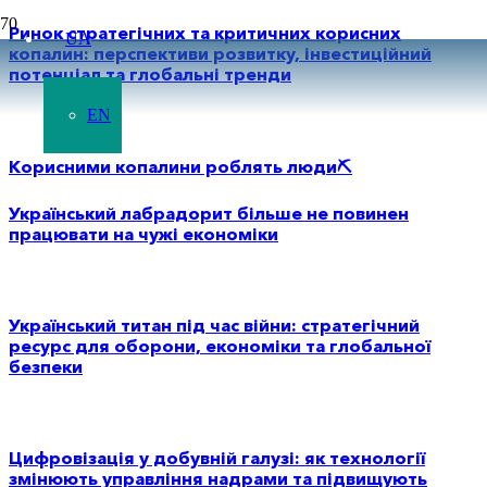
Ринок стратегічних та критичних корисних
UA
копалин: перспективи розвитку, інвестиційний
потенціал та глобальні тренди
EN
Корисними копалини роблять люди⛏️
Український лабрадорит більше не повинен
працювати на чужі економіки
Український титан під час війни: стратегічний
ресурс для оборони, економіки та глобальної
безпеки
Цифровізація у добувній галузі: як технології
змінюють управління надрами та підвищують