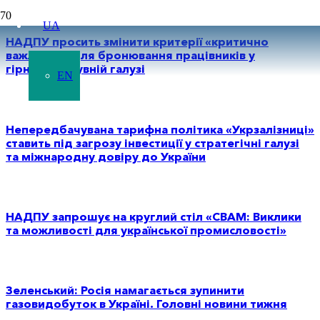
UA
НАДПУ просить змінити критерії «критично
важливих» для бронювання працівників у
гірничодобувній галузі
EN
Непередбачувана тарифна політика «Укрзалізниці»
ставить під загрозу інвестиції у стратегічні галузі
та міжнародну довіру до України
НАДПУ запрошує на круглий стіл «CBAM: Виклики
та можливості для української промисловості»
Зеленський: Росія намагається зупинити
газовидобуток в Україні. Головні новини тижня