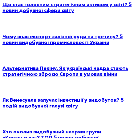
Що стає головним стратегічним активом у світі? 5
новин добувної сфери світу
Чому впав експорт залізної руди на третину? 5
новин видобувної промисловості України
Альтернатива Пекіну. Як українські надра стають
стратегічною зброєю Європи в умовах війни
Як Венесуела залучає інвестиції у видобуток? 5
подій видобувної галузі світу
Хто очолив видобувний напрям групи
«Ковальська»? ТОП 5 новин добувної